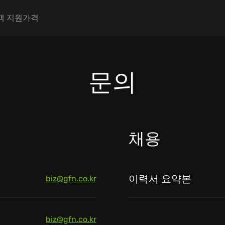
igation
객 지원
가격
문의
채용
이력서 요약본
biz@gfn.co.kr
biz@gfn.co.kr