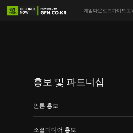
Main nav
게임
다운로드
가이드
고
홍보 및 파트너십
언론 홍보
소셜미디어 홍보