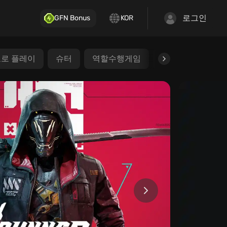
로그인
GFN Bonus
KOR
로 플레이
슈터
역할수행게임
인디
MOBA