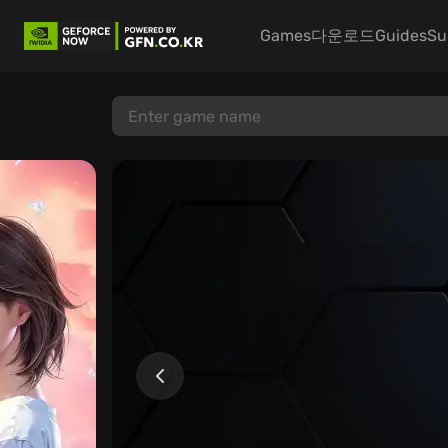
Games
다운로드
Guides
Su
Game Catalog