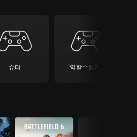
슈터
역할수행게임