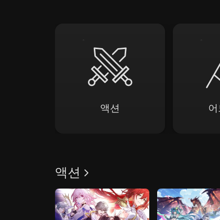
Genres
액션
어
액션