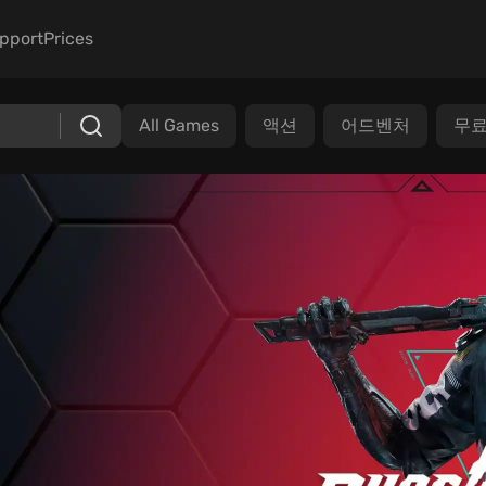
pport
Prices
All Games
액션
어드벤처
무료