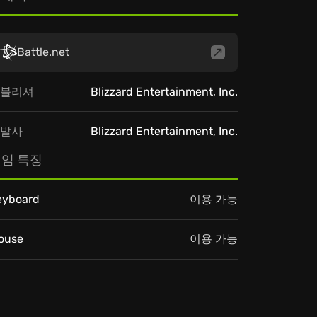
Battle.net
블리셔
Blizzard Entertainment, Inc.
발사
Blizzard Entertainment, Inc.
임 특징
eyboard
이용 가능
ouse
이용 가능