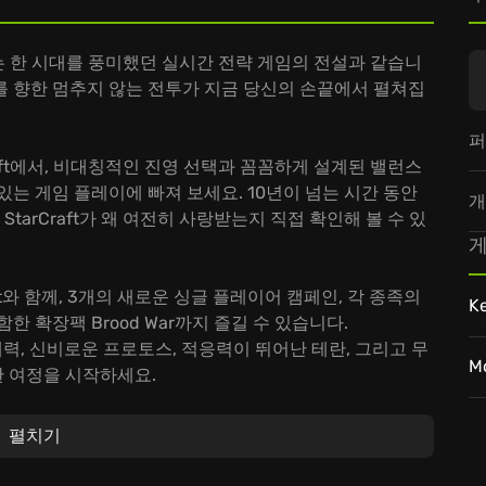
aft는 한 시대를 풍미했던 실시간 전략 게임의 전설과 같습니
배를 향한 멈추지 않는 전투가 지금 당신의 손끝에서 펼쳐집
퍼
aft에서, 비대칭적인 진영 선택과 꼼꼼하게 설계된 밸런스
는 게임 플레이에 빠져 보세요. 10년이 넘는 시간 동안
개
arCraft가 왜 여전히 사랑받는지 직접 확인해 볼 수 있
게
ft와 함께, 3개의 새로운 싱글 플레이어 캠페인, 각 종족의
K
 확장팩 Brood War까지 즐길 수 있습니다.
력, 신비로운 프로토스, 적응력이 뛰어난 테란, 그리고 무
M
 여정을 시작하세요.
지는 장대한 스토리를 경험하세요. Jim Raynor가 되어
Overmind의 치명적인 계획을 실행하며, Protoss
펼치기
요.
의 전략적 기량을 시험해 보세요!