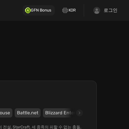
로그인
GFN Bonus
KOR
ouse
Battle.net
Blizzard Entertainment, Inc.
Blizzar
, StarCraft. 세 종족의 피할 수 없는 충돌,