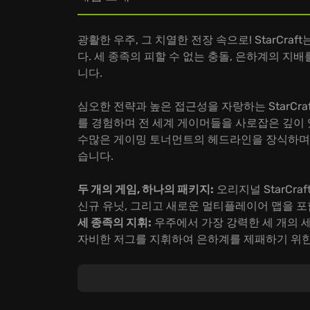
광활한 우주, 그 치열한 전장 속으로! StarCr
다. 세 종족의 피할 수 없는 충돌, 은하계의 지
니다.
심오한 전략과 높은 접근성을 자랑하는 StarCr
를 경험하며 전 세계 게이머들을 사로잡은 깊이 있
수많은 게이밍 토너먼트의 헤드라인을 장식하며 St
습니다.
두 개의 게임, 하나의 패키지:
오리지널 StarCra
신규 유닛, 그리고 새로운 멀티플레이어 맵을 포함한
세 종족의 지휘:
우주에서 가장 강력한 세 개의 세
자비한 저그를 지휘하여 은하계를 제패하기 위한
58개 미션의 대서사시:
6개의 캠페인에 걸쳐 펼쳐
테란 식민지를 파괴로부터 구원하고, 교활한 Zerg 
Prelates를 이끌어 고향을 필사적으로 지켜내세
지금 바로 StarCraft의 세계에 뛰어들어 당신