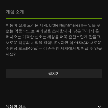
게임 소개
어둠이 짙게 드리운 세계, Little Nightmares II는 잊을 수
없는 악몽 속으로 여러분을 초대합니다. 낡은 TV에서 흘
러나오는 기괴한 신호는 세상을 더욱 혼란스럽게 만들고,
새로운 악몽의 시작을 알립니다. 과연 식스(Six)와 새로운
주인공 모노(Mono)는 이 끔찍한 세계에서 벗어날 수 있을
까요?
Little Nightmares II에서는 퍼즐을 풀고, 위험한 적들을
피해 숨어 다니며 생존을 위한 모험을 펼칩니다. 모노의
펼치기
시점에서 진행되는 게임은, 손에 땀을 쥐게 하는 플랫포
머 액션과 긴장감 넘치는 분위기로 가득합니다. 6의 도움
을 받아, 이들은 현실과 악몽의 경계에서 진실을 찾아 나
설 수 있을까요? 마치 조여오는 올가미처럼 다가오는 공
포에서 벗어나기 위한 여정이 시작됩니다.
유용한 정보