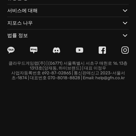
주요 특징:
서비스에 대해
숨 막히는 분위기와 독특한 아트 스타일은 한 번 몰입하
지포스 나우
면 헤어 나올 수 없는 경험을 선사합니다.
새로운 동료 식스와 함께 난관을 헤쳐나가는 협동 플레이
법률 정보
는 또 다른 재미를 선사합니다. 때로는 협동이, 때로는 기
민한 액션이 필요합니다.
기존의 Little Nightmares 세계관을 확장하는 새로운 지
역과 캐릭터들이 등장하여, 수수께끼 풀이를 더욱 심오하
클라우드게임랩(주) | (06771) 서울특별시 서초구 매헌로 16, 13층
1313호(양재동, 하이브랜드) | 대표 이정우
게 만듭니다.
사업자등록번호 692-87-02865 | 통신판매신고 2023-서울서
Little Nightmares II의 세계에서 여러분은 어떤 진실을
초-1874 | 대표번호 070-8018-8828 | Email: help@gfn.co.kr
발견하게 될까요? 지금 바로 악몽의 심연 속으로 뛰어들
어, 그 해답을 직접 확인해보세요.