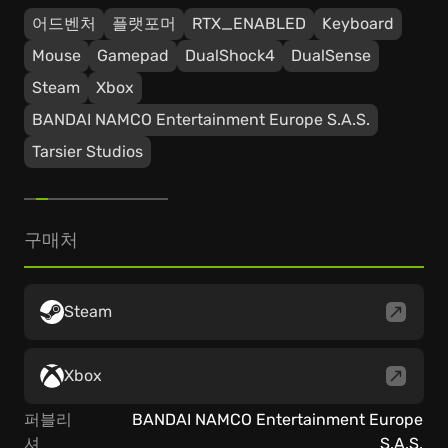
어드벤처
플랫포머
RTX_ENABLED
Keyboard
Mouse
Gamepad
DualShock4
DualSense
Steam
Xbox
BANDAI NAMCO Entertainment Europe S.A.S.
Tarsier Studios
구매처
Steam
Xbox
퍼블리
BANDAI NAMCO Entertainment Europe
셔
S.A.S.