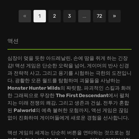
«
1
2
3
...
72
»
다음
액션
심장이 멎을 듯한 아드레날린, 손에 땀을 쥐게 하는 긴장
감! 액션 게임은 단순한 오락을 넘어, 게이머의 반사 신경
과 전략적 사고, 그리고 용기를 시험하는 극한의 도전입니
다. 광활한 오픈 월드를 탐험하며 괴물들을 사냥하는
Monster Hunter Wilds
의 짜릿함, 파괴적인 스킬과 화려
한 그래픽으로 무장한
The First Descendant
에서 펼쳐
지는 미래 전쟁의 쾌감, 그리고 생존과 건설, 전투가 혼합
된
Palworld
의 예측 불허한 모험까지, 액션 게임은 끊임
없이 진화하며 게이머들에게 새로운 경험을 선사합니다.
액션 게임의 세계는 단순히 버튼을 연타하는 것으로는 정