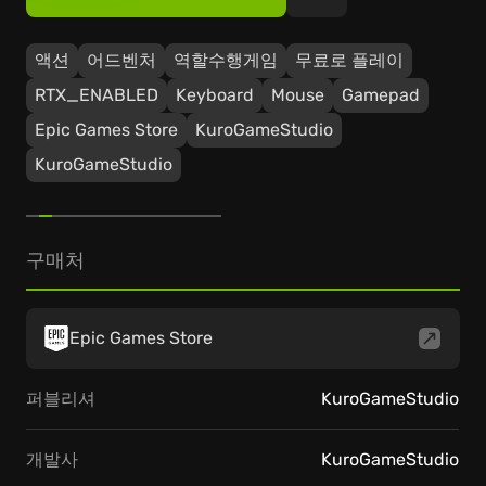
액션
어드벤처
역할수행게임
무료로 플레이
RTX_ENABLED
Keyboard
Mouse
Gamepad
Epic Games Store
KuroGameStudio
KuroGameStudio
구매처
Epic Games Store
퍼블리셔
KuroGameStudio
개발사
KuroGameStudio