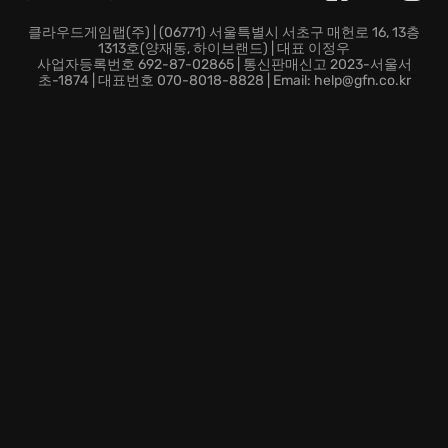
웅의 기억을 되찾아 희망의 불씨를 지피세요! 지금
Wuthering Waves에 접속하여, 당신만의 전설을 시작하
클라우드게임랩(주) | (06771) 서울특별시 서초구 매헌로 16, 13층
1313호(양재동, 하이브랜드) | 대표 이정우
세요!
사업자등록번호 692-87-02865 | 통신판매신고 2023-서울서
초-1874 | 대표번호 070-8018-8828 | Email: help@gfn.co.kr