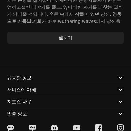
서는 운명을 짊어집니다. 매력적인 공명자들과의 만남은
얽히고설킨 이야기를 풀고, 잃어버린 과거를 되찾는 열쇠
가 되어줄 것입니다. 혼돈 속에서 잠들어 있던 당신,
영웅
으로 거듭날 기회
가 바로 Wuthering Waves에서 당신을
기다립니다.
펼치기
자, Wuthering Waves 속으로 뛰어들어 숨겨진 진실을
탐
험
할 시간입니다. 한계를 넘어선 자유 속에서 광활한 오
픈 월드를 누비세요. 덩굴처럼 뻗은 갈고리 액션으로 드
넓은 협곡을 가로지르고, 바람처럼 벽면을 질주하며 잊혀
진 고대 유적을 탐험하는 짜릿함을 느껴보세요. 날카로운
회피와 격렬한 반격, 적의 힘을 역이용하는 에코 시스템
유용한 정보
은 손에 땀을 쥐게 하는 긴장감을 선사하며, 화려한 스타
서비스에 대해
일의 QTE 시스템은 전투의 쾌감을 극대화합니다. 개성 넘
치는 공명자들과 인연을 맺고 협력하며 함께 역경을 헤쳐
지포스 나우
나가세요.
법률 정보
결국 모든 것은 당신에게 달려있습니다. 지금 Wuthering
Waves에 접속하여 당신의
각성
을 이끌어내고, 잊혀진 영