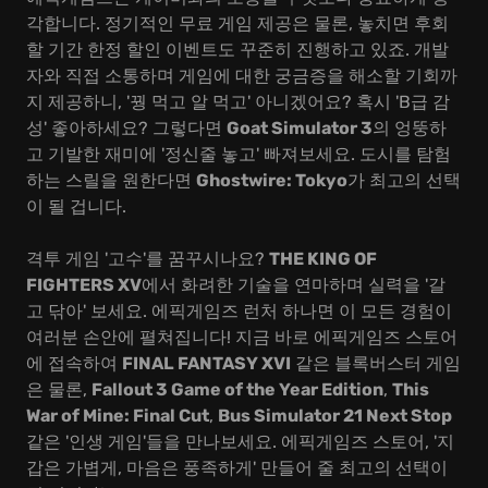
각합니다. 정기적인 무료 게임 제공은 물론, 놓치면 후회
할 기간 한정 할인 이벤트도 꾸준히 진행하고 있죠. 개발
자와 직접 소통하며 게임에 대한 궁금증을 해소할 기회까
지 제공하니, '꿩 먹고 알 먹고' 아니겠어요? 혹시 'B급 감
성' 좋아하세요? 그렇다면
Goat Simulator 3
의 엉뚱하
고 기발한 재미에 '정신줄 놓고' 빠져보세요. 도시를 탐험
하는 스릴을 원한다면
Ghostwire: Tokyo
가 최고의 선택
이 될 겁니다.
격투 게임 '고수'를 꿈꾸시나요?
THE KING OF
FIGHTERS XV
에서 화려한 기술을 연마하며 실력을 '갈
고 닦아' 보세요. 에픽게임즈 런처 하나면 이 모든 경험이
여러분 손안에 펼쳐집니다! 지금 바로 에픽게임즈 스토어
에 접속하여
FINAL FANTASY XVI
같은 블록버스터 게임
은 물론,
Fallout 3 Game of the Year Edition
,
This
War of Mine: Final Cut
,
Bus Simulator 21 Next Stop
같은 '인생 게임'들을 만나보세요. 에픽게임즈 스토어, '지
갑은 가볍게, 마음은 풍족하게' 만들어 줄 최고의 선택이