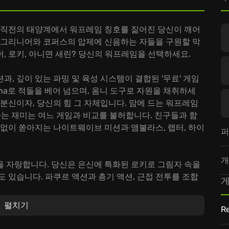
망 직전의 태양계에서 워프레임 칭호를 짊어진 당신이 깨어
, 그리니어와 코퍼스의 압제에 신음하는 자들을 구원할 막
, 로키, 아니면 새린? 당신의 워프레임을 선택하세요.
과, 깊이 있는 파밍 및 육성 시스템이 결합된 '무료' 게임
ana로 적들을 베어 넘으며, 옴니 도구로 자원을 채취하세
 분신이자, 당신의 힘 그 자체입니다. 맘에 드는 워프레임
성하는 재미는 여느 게임과 비교를 불허합니다. 친구들과 함
임없이 쏟아지는 나이트웨이브 미션과 앰불라스, 랩터, 하이
퍼
개
을 자랑합니다. 당신은 은신에 특화된 로키로 그림자 속을
도 있습니다. 파쿠르 액션과 총기 액션, 근접 전투를 조합
게
arframe은 끊임없이 진화합니다. 새로운 워프레임, 새로
. 새로운 '파밍' 요소들이 당신을 기다립니다.
펼치기
Re
당신 안의 텐노가 깨어나기를 기다립니다!