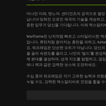
머나먼 미래, 텐노여. 센티언츠의 공격으로 멸
납니다! 잊혀진 오로킨 제국의 기술을 계승하고
중한 임무가 당신을 기다립니다. 이제 엑스칼리버
Warframe은 닌자처럼 빠르고 스타일리시한 액션
입니다. 류탄처럼 쏟아지는 총탄을 피하고, kat
요. 워프레임은 단순한 슈트가 아닙니다. 당신의
을 골라 숙련도를 올리고, 나만의 '빌드'를 완
께 분대를 결성하여, 성계 지도를 탐험하고, 끊
에나 팩과 같은 강력한 보스에 도전하세요.
수십 종의 워프레임은 각기 고유한 능력과 외형
누빌 수도, 강력한 엑스칼리버로 전장을 휩쓸 수
하여 눈이 번쩍 뜨이는 콤보를 만들어 보세요! W
운 무기, 새로운 미션, 그리고 무엇보다 중요한..
자, 망설이지 말고 Warframe에 접속하세요. 