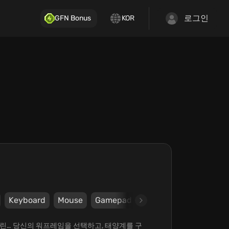
로그인
GFN Bonus
KOR
Keyboard
Mouse
Gamepad
DualShock4
DualS
 새린… 당신의 워프레임을 선택하고, 태양계를 구