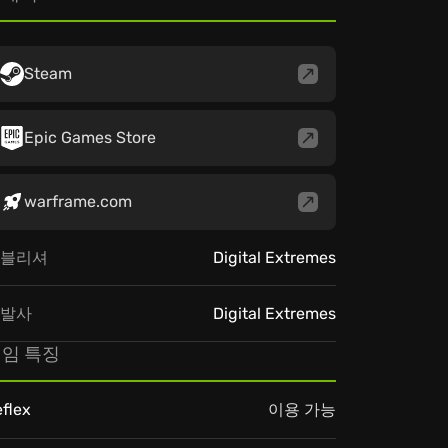
Steam
Epic Games Store
warframe.com
블리셔
Digital Extremes
발사
Digital Extremes
임 특징
flex
이용 가능