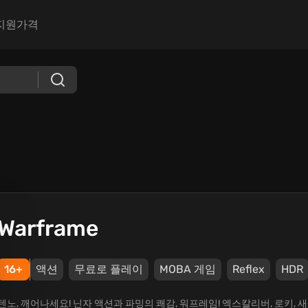
지원
가격
Warframe
16+
액션
무료로 플레이
MOBA 게임
Reflex
HDR
텐노, 깨어나세요! 닌자 액션과 파밍의 쾌감, 워프레임! 엑스칼리버, 로키,