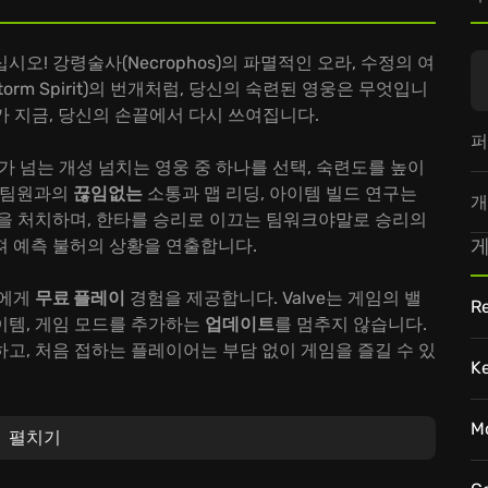
시오! 강령술사(Necrophos)의 파멸적인 오라, 수정의 여
(Storm Spirit)의 번개처럼, 당신의 숙련된 영웅은 무엇입니
가 지금, 당신의 손끝에서 다시 쓰여집니다.
퍼
0개가 넘는 개성 넘치는 영웅 중 하나를 선택, 숙련도를 높이
. 팀원과의
끊임없는
소통과 맵 리딩, 아이템 빌드 연구는
개
샨을 처치하며, 한타를 승리로 이끄는 팀워크야말로 승리의
게
져 예측 불허의 상황을 연출합니다.
두에게
무료 플레이
경험을 제공합니다. Valve는 게임의 밸
Re
이템, 게임 모드를 추가하는
업데이트
를 멈추지 않습니다.
고, 처음 접하는 플레이어는 부담 없이 게임을 즐길 수 있
K
십시오! 전략적인 판단, 번개 같은 반사 신경, 그리고 동료들
M
펼치기
, 랭크를 올려 불멸의 영웅으로 거듭나십시오!