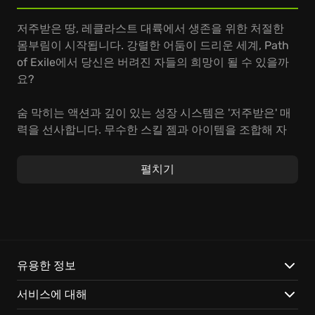
저주받은 땅, 레클라스트 대륙에서 생존을 위한 처절한
몸부림이 시작됩니다. 강렬한 어둠이 드리운 세계, Path
of Exile에서 당신은 버려진 자들의 희망이 될 수 있을까
요?
숨 막히는 액션과 깊이 있는 성장 시스템은 '저주받은' 매
력을 선사합니다. 무수한 스킬 젬과 아이템을 조합해 자
신만의 강력한 캐릭터를 육성하고, 타락한 괴물들을 처단
하며 잊을 수 없는 '모험'을 경험하세요. 말 그대로 '자유로
펼치기
운 플레이'를 만끽할 수 있습니다.
Path of Exile은 멈추지 않는 업데이트와 함께 특별한 경
험을 선사합니다.
끝없는 도전
: 새로운 확장팩과 시즌 리그가 끊임없이 업데
유용한 정보
이트되어, 늘 새로운 목표와 즐길 거리가 당신을 기다립
서비스에 대해
니다.