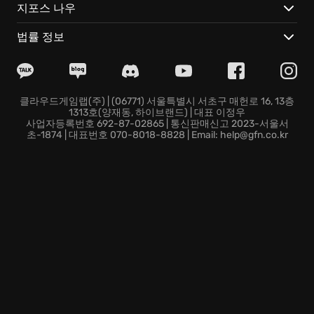
개성의 극대화
: 스킬, 장비, 외형을 원하는 대로 꾸미고, 나
지포스 나우
만의 독특한 스타일을 완성하세요.
경쟁의 불꽃
: 래더 시스템과 PvP 아레나에서 실력을 겨루
법률 정보
고, 명예와 보상을 쟁취하세요.
지금 바로 Path of Exile의 세계로 뛰어들어, 잊혀진 영웅
의 전설을 써내려 가십시오! 망설이는 순간, 당신의 이야
기는 영원히 사라질지도 모릅니다.
클라우드게임랩(주) | (06771) 서울특별시 서초구 매헌로 16, 13층
1313호(양재동, 하이브랜드) | 대표 이정우
사업자등록번호 692-87-02865 | 통신판매신고 2023-서울서
초-1874 | 대표번호 070-8018-8828 | Email: help@gfn.co.kr