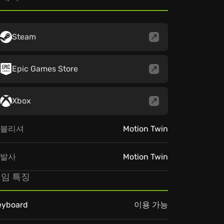
Steam
Epic Games Store
Xbox
블리셔
Motion Twin
발사
Motion Twin
임 특징
eyboard
이용 가능