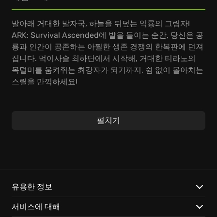
발아래 거대한 발자국, 하늘을 뒤덮는 익룡의 그림자!
ARK: Survival Ascended에 발을 들이는 순간, 당신은 공
룡과 인간이 공존하는 아찔한 생존 경쟁의 한복판에 던져
집니다. 먹이사슬 최하단에서 시작해, 거대한 티라노의
목덜미를 움켜쥐는 최강자가 되기까지, 쉼 없이 몰아치는
스릴을 만끽하세요!
언리얼 엔진 5로 빚어낸 ARK의 세계는 그야말로 숨 막힐
듯 아름답습니다. 따스한 햇살 아래 빛나는 해변, 울창한
펼치기
밀림 속 으스스한 그림자, 눈보라 휘날리는 설산… 모든 환
경이 섬세하게 살아 움직이며 당신의 생존 본능을 자극합
니다.
ARK, 3가지 궁극의 재미:
유용한 정보
내 손으로 길들이는 쥬라기 제국:
거대한 브라키오사우루
서비스에 대해
스를 조련해 이동 요새로! 날렵한 랩터를 길들여 정글을