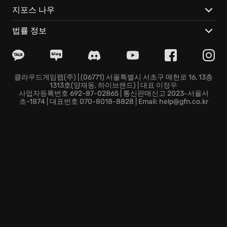
누비는 암살자로! 당신의 상상력대로 공룡 군단을 조직하
지포스 나우
고, ARK의 모든 것을 지배하세요. 알에서 갓 깨어난 아기
공룡을 젖병으로 키우는 색다른 재미는 덤!
법률 정보
눈이 번쩍 뜨이는 차세대 그래픽:
쏟아지는 햇살에 반짝이
는 공룡의 비늘, 웅장한 폭포수가 빚어내는 물보라, 밤하
늘을 수놓는 은하수… 언리얼 엔진 5가 선사하는 압도적
인 비주얼 쇼를 경험하세요.
클라우드게임랩(주) | (06771) 서울특별시 서초구 매헌로 16, 13층
1313호(양재동, 하이브랜드) | 대표 이정우
혼자서는 survival, 함께하면 레전드:
친구들과 부족을 이
사업자등록번호 692-87-02865 | 통신판매신고 2023-서울서
루고, 거대한 공룡을 사냥하고, 드넓은 영토를 건설하세
초-1874 | 대표번호 070-8018-8828 | Email: help@gfn.co.kr
요! 플랫폼 제한 없이, 오직 당신의 전략과 팀워크만이
ARK의 역사를 새로 쓸 수 있습니다.
ARK: Survival Ascended, 지금 바로 접속해서 잊을 수
없는 나만의 스토리를 만들어보세요! 과연 당신은 이 험
난한 공룡 세계에서 살아남아 전설로 기록될 수 있을까
요?