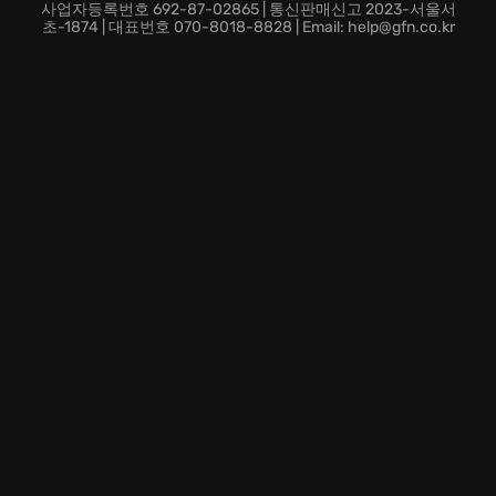
계정에 저장된 실시간 게임 데이터를 바탕으로 장소의 제
사업자등록번호 692-87-02865 | 통신판매신고 2023-서울서
약 없이 다양한 스마트 디바이스에서 팀 관리부터 리그
초-1874 | 대표번호 070-8018-8828 | Email: help@gfn.co.kr
참가까지 유기적으로 이어가는 안정적인 클라우드 플레
이 환경을 보장합니다.