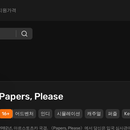
지원
가격
Papers, Please
16+
어드벤처
인디
시뮬레이션
캐주얼
퍼즐
Ke
1982년, 아르스토츠카 국경. 《Papers, Please》에서 당신은 입국 심