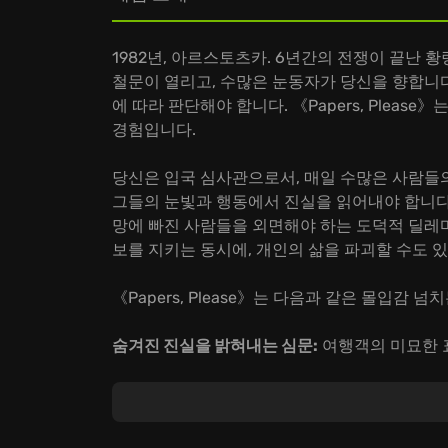
1982년, 아르스토츠카. 6년간의 전쟁이 끝난 황량
철문이 열리고, 수많은 눈동자가 당신을 향합니다
에 따라 판단해야 합니다. 《Papers, Pleas
경험입니다.
당신은 입국 심사관으로서, 매일 수많은 사람들의
그들의 눈빛과 행동에서 진실을 읽어내야 합니다
망에 빠진 사람들을 외면해야 하는 도덕적 딜레
보를 지키는 동시에, 개인의 삶을 파괴할 수도 
《Papers, Please》는 다음과 같은 몰입감 
숨겨진 진실을 밝혀내는 심문:
여행객의 미묘한 표
여 거짓을 간파해야 합니다.
규정과 현실 사이의 갈등:
엄격한 규칙을 준수해야
혹, 동료의 압박, 가족의 생계 등, 끊임없는 갈
변화하는 세상:
게임 내 시간의 흐름에 따라 새로