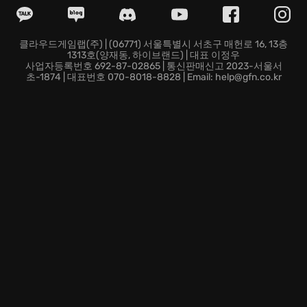
무리 시스템
: 친구 또는 동료와 함께, 더욱 강력한 적에 맞
서 싸우고, 새로운
멀티플레이
전략을 구사해 보세요.
새로운 모험을 시작하고, 아제로스의 미래를 지키기 위한
클라우드게임랩(주) | (06771) 서울특별시 서초구 매헌로 16, 13층
1313호(양재동, 하이브랜드) | 대표 이정우
여정에 지금 바로 합류하세요! War Within에서 당신의 용
사업자등록번호 692-87-02865 | 통신판매신고 2023-서울서
기와 지혜를 보여주세요.
초-1874 | 대표번호 070-8018-8828 | Email: help@gfn.co.kr