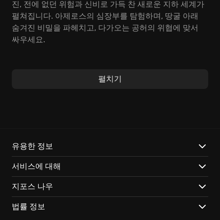
진, 전에 없던 위험과 신비로 가득 찬 새로운 지하 세계가
펼쳐집니다. 아제로스의 심장부를 탐험하며, 땅굴 아래
숨겨진 비밀을 파헤치고, 다가오는 공허의 위협에 맞서
싸우세요.
새로운 종족인 땅굴인들과 함께 미지의 영역을 탐험하고,
칼날 아래에서 펼쳐지는 전투에 참여하세요. 핵심은 새롭
펼치기
게 도입된 '무리' 시스템을 통해, 혼자서는 감당하기 벅찬
도전도 동료들과 함께 극복하며 더욱 깊이 있는
역할수행
경험을 할 수 있다는 겁니다.
World of Warcraft: The War Within에서는 다음과 같은
특별한 경험이 기다립니다:
유용한 정보
서비스에 대해
새로운 이야기
: 아제로스의 운명을 건 장대한 서사가 여러
분을 기다립니다. 월드 오브 워크래프트 세계관 안에서
지포스 나우
새로운 이야기를 써내려가세요.
땅굴
: 지금껏 본 적 없는 혁신적인 지하 세계를 탐험하며,
법률 정보
숨겨진 보물과 위험을 발견하세요.