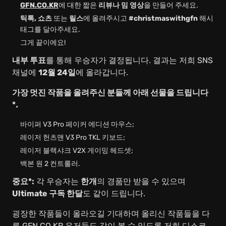
GFN.CO.KR
에 대한 짧은
리뷰나 밈 영상
을 만들어 주세요.
틱톡, 쇼츠
또는
릴스
에 올려주시고
#christmaswithgfn
해시
태그를 달아주세요.
그게 끝이에요!
내부 투표
를 통해 우승자가 결정됩니다. 결과는 저희 SNS
채널에
12월 24일
에 올라갑니다.
가장 멋진 작품을 올려주신 분들께 아래 선물을 드립니다
*
.
바이퍼 V3 Pro 페이커 에디션 마우스;
레이저 헌츠맨 V3 Pro TKL 키보드;
레이저 블랙샤크 V2X 게이밍 헤드셋;
백본 원 2 컨트롤러.
중요*:
각 우승자는
한개
의 경품만 받을 수 있으며
Ultimate 구독 한달
도 같이 드립니다.
굉장한 작품들이 올라오길 기대하며 올리신 작품들을 다
른
GFN.CO.KR
유저들도 같이 볼 수 있도록 저희 디스코