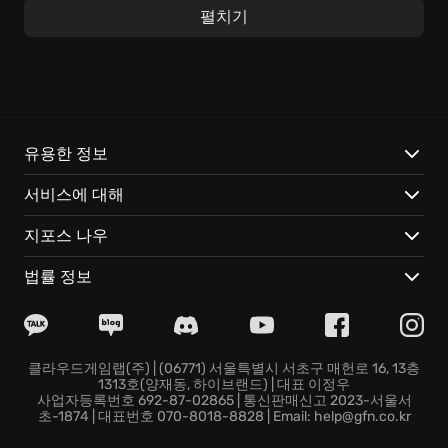
고, 장비를 제작하여 더욱 강력한 힘을 얻으세요. 아름다
펼치기
운 시로 이루어진 대사들은 게임의 감성을 더욱 풍부하게
만들어줍니다.
Child of Light만의 특별한 경험:
몽환적인 아름다움을 간직한 레무리아 곳곳을 탐험하며
유용한 정보
숨겨진 이야기를 발견하고, 잊혀진 고대 유적의 비밀을
서비스에 대해
파헤치세요.
각기 다른 배경과 능력을 가진 매력적인 동료들과 함께,
지포스 나우
강력한 적에 맞서 싸우고, 레무리아를 위협하는 어둠의
근원을 찾아 제거하는
모험
을 펼치세요.
법률 정보
반딧불이 이그니큘러스를 조종하여 어둠을 밝히고, 숨겨
진 길을 찾아내세요. 퍼즐을 풀고 특별한 보상을 획득하
며, 레무리아의 감춰진 진실을 밝혀내세요.
지금, 오로라 공주와 함께 붓으로 그린 듯 아름다운 레무
클라우드게임랩(주) | (06771) 서울특별시 서초구 매헌로 16, 13층
1313호(양재동, 하이브랜드) | 대표 이정우
리아 왕국을 탐험하고, 당신의 손으로 희망의 빛을 되살
사업자등록번호 692-87-02865 | 통신판매신고 2023-서울서
리세요! Child of Light에서 잊을 수 없는 모험이 당신을
초-1874 | 대표번호 070-8018-8828 | Email: help@gfn.co.kr
기다립니다.