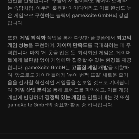
헌신을 반영합니다. '구슬이 서 말이라도 꿰어야 보배'라
는 속담처럼, 아무리 훌륭한 아이디어라도 이를 완성도 높
은 게임으로 구현하는 능력이 gameXcite GmbH의 강점
입니다.
또한,
게임 최적화
작업을 통해 다양한 플랫폼에서
최고의
게임 성능
을 구현하며,
게이머 만족도
를 극대화하는 데 주
력합니다. 마치 '제 옷을 입은 듯' 최적화된 게임은, 게이머
들에게 불편함 없이 게임에만 집중할 수 있는 환경을 제공
합니다. gameXcite GmbH는
고품질 게임 개발
을 지향하
며, 앞으로도 게이머들에게 '눈이 번쩍 뜨일' 새로운 즐거
움을 선사할 혁신적인 게임들을 선보일 것으로 기대됩니
다.
게임 산업 분석
을 통해 트렌드를 파악하고, 이를 게임
개발에 반영하여
경쟁력 있는 게임
을 만들어내는 것 또한
gameXcite GmbH의 중요한 활동 중 하나입니다.