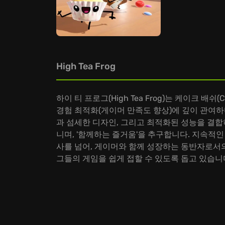
High Tea Frog
하이 티 프로그(High Tea Frog)는 케이크 
경험 최적화(게이머 만족도 향상)에 깊이 관여하
과 섬세한 디자인, 그리고 최적화된 성능을 결합하
니며, '함께하는 즐거움'을 추구합니다. 지속적인
사를 넘어, 게이머와 함께 성장하는 동반자로서의
그들의 게임을 쉽게 접할 수 있도록 돕고 있습니