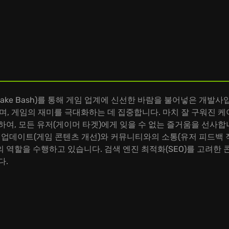
배쉬(Cake Bash)를 통해 게임 업계에 신선한 바람을 불어넣은 개
며, 게임의 재미를 극대화하는 데 집중합니다. 마치 잘 구워진 케
여, 모든 유저(게이머 타겟)에게 잊을 수 없는 즐거움을 선사합니
 업데이트(게임 콘텐츠 개선)와 커뮤니티와의 소통(유저 피드백 적
 역할을 수행하고 있습니다. 검색 엔진 최적화(SEO)를 고려한 
다.