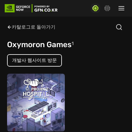
카탈로그로 돌아가기
Oxymoron Games
1
개발사 웹사이트 방문