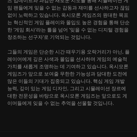
츠 업데이트와 과감한 새로운 시도를 통해 시뮬레이션 게
임 팬들에게 잊을 수 없는 감동과 재미를 선사하고자 끊임
없이 노력하고 있습니다. 옥시모론 게임즈의 원대한 목표
는 혁신적인 게임 플레이와 몰입도 높은 경험을 통해 단순
한 '게임 회사'라는 틀을 넘어 '잊을 수 없는 디지털 경험을
창조하는 선구자'로 기억되는 것입니다.
그들의 게임은 단순한 시간 때우기용 오락거리가 아닌, 플
레이어에게 깊은 사색과 몰입을 선사하며 게임의 예술적
가치를 새롭게 조명하는 데 기여하고 있습니다. 옥시모론
게임즈가 앞으로 보여줄 무한한 가능성과 담대한 도전에
많은 이들의 기대가 집중되고 있습니다. 핵심 게임 개발
능력, 깊이 있는 게임 디자인, 그리고 시뮬레이션 장르에
대한 전문성을 바탕으로 옥시모론 게임즈는 앞으로도 게
이머들에게 잊을 수 없는 추억을 선물할 것입니다.