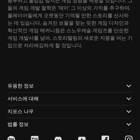
풍부하고 몰입감 넘치는 게임 경험을 제공할 것입니다. 그
들의 게임 개발 철학은 '재미' 그 이상의 가치를 추구하며,
플레이어들에게 오랫동안 기억될 만한 스토리를 선사하
는 데 있습니다. 숨겨진 보물을 찾는 듯한 게임 디자인과
혁신적인 게임 메커니즘은 스노우캐슬 게임즈를 단순한
게임 개발사를 넘어, 스토리텔링의 새로운 지평을 여는 기
업으로 자리매김하게 할 것입니다.
유용한 정보
서비스에 대해
지포스 나우
법률 정보