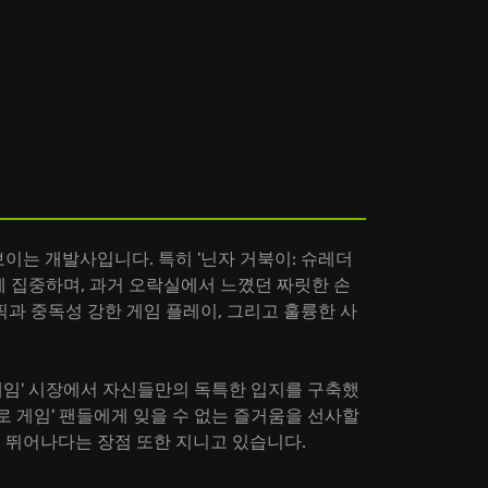
보이는 개발사입니다. 특히 '닌자 거북이: 슈레더
 게임 개발에 집중하며, 과거 오락실에서 느꼈던 짜릿한 손
과 중독성 강한 게임 플레이, 그리고 훌륭한 사
게임' 시장에서 자신들만의 독특한 입지를 구축했
 게임' 팬들에게 잊을 수 없는 즐거움을 선사할
이 뛰어나다는 장점 또한 지니고 있습니다.