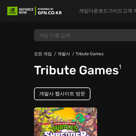
게임
다운로드
가이드
고객 
모든 게임
개발사
Tribute Games
Tribute Games
1
개발사 웹사이트 방문