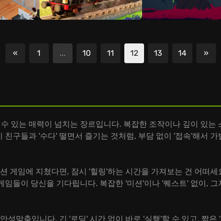
«
1
...
10
11
12
13
14
»
이전
다
길 수 있는 매력이 넘치는 장르입니다. 복잡한 조작이나 깊이 있는
치 친구들과 '수다' 떨면서 즐기는 것처럼, 부담 없이 '접속'해서 가
 게임에 지쳤다면, 잠시 '힐링'하는 시간을 가져보는 건 어떠세요?
들이 당신을 기다립니다. 복잡한 '미션'이나 '퀘스트' 없이, 그저
성맞춤입니다. 긴 '로딩' 시간 없이 바로 '실행'할 수 있고, 짧은