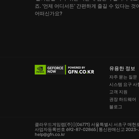
죠. '언제 어디서든' 간편하게 즐길 수 있다는 것
어떠신가요?
유용한 정보
자주 묻는 질문
시스템 요구 사
고객 지원
권장 하드웨어
블로그
클라우드게임랩(주) | (06771) 서울특별시 서초구 매헌로 
사업자등록번호 692-87-02865 | 통신판매신고 2023-서울서
help@gfn.co.kr