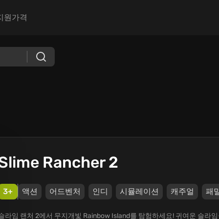
지원
가격
Slime Rancher 2
3+
액션
어드벤처
인디
시뮬레이션
캐주얼
패
슬라임 랜처 2에서 무지개빛 Rainbow Island를 탐험하세요! 귀여운 슬