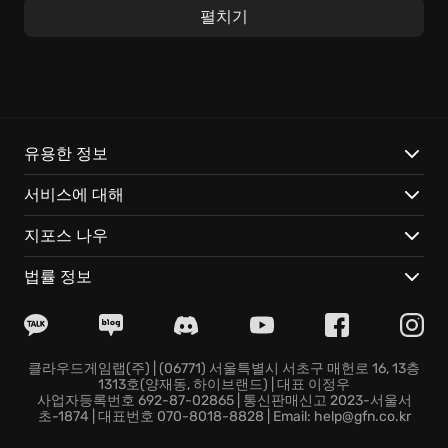
클럽을 휘두르는 섬세한 컨트롤과 전략적인 샷 구사는 물
펼치기
론, 이야기 전개에 영향을 미치는 특별한 선택들도 기다
리고 있습니다. 절제된 3인칭 시점은 게임의 몰입도를 높
여주며, 멸망 이후의 세계에서 펼쳐지는 드라마틱한 여정
을 더욱 실감 나게 만들어 줍니다. 골프의 향수를 자극하
는 매력적인 요소들이 곳곳에 숨어 있습니다.
유용한 정보
주요 특징:
서비스에 대해
개성 넘치는 등장인물들과의 예상치 못한 만남, 그리고
지포스 나우
그들의 흥미진진한 뒷이야기.
고전적인 아케이드 골프 게임의 재미를 현대적으로 재해
법률 정보
석한 신선한 게임 디자인.
달 표면의 다채로운 환경을 탐험하며 숨겨진 비밀과 놀라
운 광경을 발견하는 재미.
Golf Club Nostalgia에서 완전히 새로운 스타일의 골프
클라우드게임랩(주) | (06771) 서울특별시 서초구 매헌로 16, 13층
1313호(양재동, 하이브랜드) | 대표 이정우
게임을 경험하고 가슴 뭉클한 스토리에 빠져보세요!
사업자등록번호 692-87-02865 | 통신판매신고 2023-서울서
초-1874 | 대표번호 070-8018-8828 | Email: help@gfn.co.kr