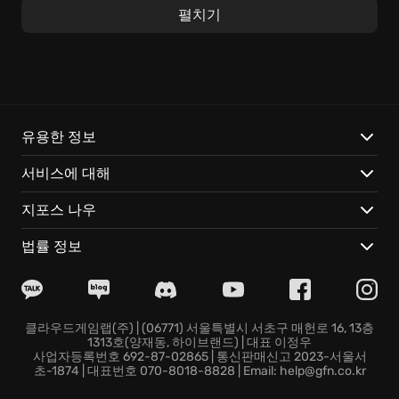
학생들을 보며 교장으로서 현실적인 학교 경영을 경험할
펼치기
수 있죠. 학교 명성을 쌓고, 학생들의 기본 욕구를 채워주
며, 학업 스트레스까지 관리해야 합니다. 옷, 음식, 통학은
기본이고요! 학교 안팎에서 벌어지는 미스터리한 사건과
위협으로부터 학교를 지키는 것도 교장 선생님의 몫입니
다!
유용한 정보
개성 넘치는 학교를 짓고 운영하며, 특별활동으로 학생들
서비스에 대해
의 숨겨진 재능을 꽃피워 주세요. 교사 능력을 키워 다양
한 역할을 맡기고, 학생들에게는 흥미로운 선택 과목을
지포스 나우
제공하여 미래 설계를 돕는 것도 중요합니다. Let's
School에서는 당신의 선택 하나하나가 학교의 역사를 바
법률 정보
꿉니다. 상상력을 발휘하여 학교 건축 디자인을 마음껏
펼쳐보세요. 수백 가지 교육 설비를 활용해 아름답고 실
용적인 공간을 만들고, 수직으로 쭉쭉 뻗은 다층 건물이
나 개성 넘치는 건축물을 지어 올릴 수도 있습니다.
클라우드게임랩(주) | (06771) 서울특별시 서초구 매헌로 16, 13층
1313호(양재동, 하이브랜드) | 대표 이정우
사업자등록번호 692-87-02865 | 통신판매신고 2023-서울서
다채로운 활동을 통해 학교를 활기 넘치게 만들고, 학생
초-1874 | 대표번호 070-8018-8828 | Email: help@gfn.co.kr
들의 만족도를 높여 밝은 학교 이미지를 만들어가세요.