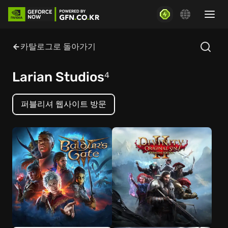
카탈로그로 돌아가기
Larian Studios
4
퍼블리셔 웹사이트 방문