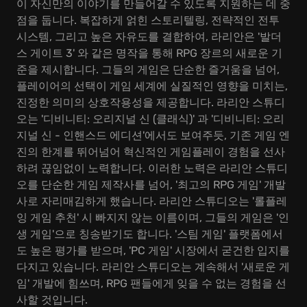
이 자신만의 이야기를 만들어갈 수 있도록 지원하는 데 중
점을 둡니다. 복잡하게 얽힌 스토리텔링, 전략적인 전투
시스템, 그리고 높은 자유도를 결합하여, 라리안은 '발더
스 게이트 3' 와 같은 명작을 통해 RPG 장르의 새로운 기
준을 제시합니다. 그들의 게임은 단순한 즐거움을 넘어,
플레이어의 선택이 게임 세계에 실질적인 영향을 미치는,
진정한 의미의 상호작용성을 제공합니다. 라리안 스튜디
오는 '디비니티: 오리지널 신 (클래식)' 과 '디비니티: 오리
지널 신 - 인핸스드 에디션'에서도 보여주듯, 기존 게임 엔
진의 한계를 뛰어넘어 혁신적인 게임플레이 경험을 선사
하려 끊임없이 노력합니다. 이러한 노력은 라리안 스튜디
오를 단순한 게임 제작사를 넘어, '최고의 RPG 게임' 개발
사로 자리매김하게 했습니다. 라리안 스튜디오는 '롤플레
잉 게임 추천' 시 빠지지 않는 이름이며, 그들의 게임은 '인
생 게임'으로 칭송받기도 합니다. '스팀 게임' 플랫폼에서
도 높은 평가를 받으며, 'PC 게임' 시장에서 굳건한 입지를
다지고 있습니다. 라리안 스튜디오는 계속해서 '새로운 게
임' 개발에 힘쓰며, RPG 팬들에게 잊을 수 없는 경험을 선
사할 것입니다.