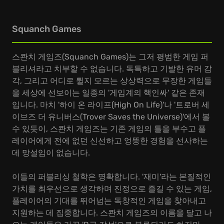
Squanch Games
스콴치 게임즈(Squanch Games)는 그저 평범한 게임 퍼
블리셔라고 치부할 수 없습니다. 독특하고 기발한 유머 감
각, 그리고 어디로 튈지 모르는 상상력으로 무장한 게임들
을 세상에 선보이는 일종의 '게임계의 핵인싸' 같은 존재
입니다. 마치 '하이 온 라이프(High On Life)'나 '트로버 세
이브즈 더 유니버스(Trover Saves the Universe)'에서 볼
수 있듯이, 스콴치 게임즈는 기존 게임의 틀을 부수고 플
레이어에게 전에 없던 신선하고 엉뚱한 경험을 선사하는
데 망설임이 없습니다.
이들의 퍼블리싱 철학은 명확합니다. '재미'라는 본질적인
가치를 최우선으로 생각하며 진정으로 즐길 수 있는 게임,
플레이어의 기대를 뛰어넘는 독창적인 게임을 찾아내고
지원하는 데 집중합니다. 스콴치 게임즈의 이름을 달고 나