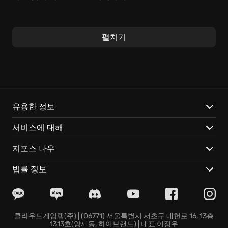
Togges의 매력은 엉뚱하면서도 기발한 상상력이 돋보이
는 레벨 디자인과, 전략적인 퍼즐 플레이에 있습니다. 각
펼치기
양각색의 능력을 가진 토글들을 활용하여 맵 곳곳에 숨겨
진 비밀을 파헤치고, 텅이 삼켜버린 행성을 되찾는 짜릿
한 쾌감을 느껴보세요. 단순한 조작과는 달리, 숨겨진
사
고력
을 자극하는 퍼즐들은 당신의
도전 정신
을 일깨울 것
입니다.
유용한 정보
Togges에서만 경험할 수 있는 특별한 요소들:
서비스에 대해
무한한 겹치기: 토글을 겹치고 쌓아, 상상조차 못 했던 길
지포스 나우
을 창조하세요!
나만의 텅 격퇴 전략: 토글 능력을 조합해 행성을 복구하
법률 정보
세요!
개성 폭발 행성 탐험: 사막, 정글, 우주… 특별한 이야기가
기다립니다!
지금 바로 Togges의 세계로 뛰어들어, 토글들과 함께 텅
클라우드게임랩(주) | (06771) 서울특별시 서초구 매헌로 16, 13층
1313호(양재동, 하이브랜드) | 대표 이정우