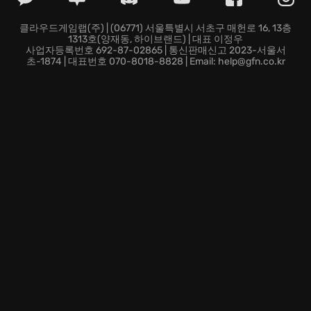
를 즐기며, 잊지 못할 추억을 만들어보세요.
지금 바로
UNO
에 접속하여, 당신의 숨겨진 전략적 재능
클라우드게임랩(주) | (06771) 서울특별시 서초구 매헌로 16, 13층
1313호(양재동, 하이브랜드) | 대표 이정우
을 마음껏 펼쳐보세요! 짜릿한 승리의 순간은 당신의 것
사업자등록번호 692-87-02865 | 통신판매신고 2023-서울서
입니다.
초-1874 | 대표번호 070-8018-8828 | Email: help@gfn.co.kr