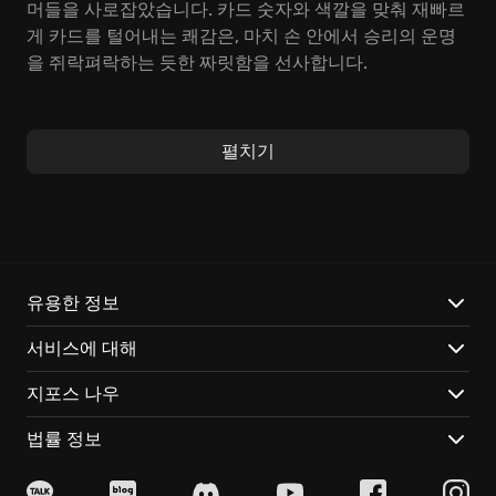
머들을 사로잡았습니다. 카드 숫자와 색깔을 맞춰 재빠르
게 카드를 털어내는 쾌감은, 마치 손 안에서 승리의 운명
을 쥐락펴락하는 듯한 짜릿함을 선사합니다.
UNO의 핵심은 능수능란한 카드 활용과 예측 불허의 심리
전입니다. 다음 차례 플레이어에게 카드를 더 쥐게 하는
펼치기
'카드 더미 폭탄' 스킬이나, 순서를 뒤바꾸는 '흐름 전환'
등으로 한순간도 방심할 수 없는 긴장감을 선사합니다.
이처럼 다채로운 전략 요소 덕분에,
UNO
는 남녀노소 누
구나 쉽게 즐길 수 있으면서도, 파고들수록 더욱 깊은 재
미를 느낄 수 있습니다.
유용한 정보
UNO의 매력적인 특징은 다음과 같습니다:
서비스에 대해
스릴 넘치는 역전 드라마
: 한 장의 카드가 승패를 좌우하
지포스 나우
는 긴장감 넘치는 순간들이 당신을 기다립니다.
다양한 전략
: 단순한 규칙 속에 숨겨진 심오한 전략들을
법률 정보
발견하고, 승리를 위한 최적의 플레이를 구상하세요.
클라우드 게이밍 지원
: 언제 어디서든 친구들과 함께
UNO