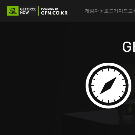
Main nav
게임
다운로드
가이드
고
G