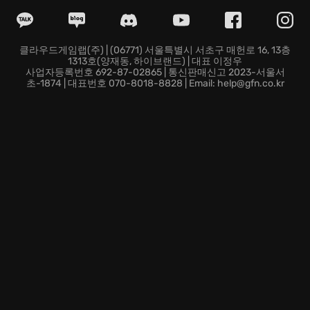
감독판 콘텐츠:
오리지널 게임에서는 볼 수 없었던 추가
장면들을 통해 숨겨진 이야기를 발견하고, Altaïr의 고뇌
를 더욱 깊이 느껴보세요.
클라우드 게이밍:
이제 시간과 장소에 제약 없이 언제 어
클라우드게임랩(주) | (06771) 서울특별시 서초구 매헌로 16, 13층
1313호(양재동, 하이브랜드) | 대표 이정우
디서든 Assassin's Creed의 세계에 몰입할 수 있습니다.
사업자등록번호 692-87-02865 | 통신판매신고 2023-서울서
지금 바로 Assassin's Creed: Director's Cut Edition에서
초-1874 | 대표번호 070-8018-8828 | Email: help@gfn.co.kr
Altaïr의 되어 암살단의 역사를 써내려 가고, 당신만의 정
의를 구현하세요!