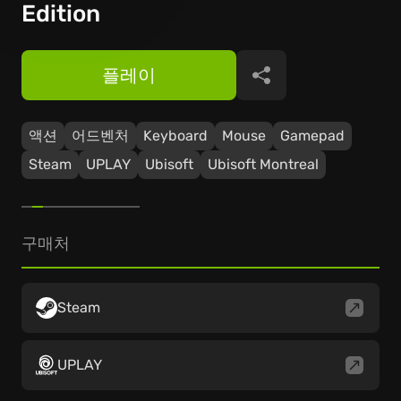
Edition
플레이
공유
액션
어드벤처
Keyboard
Mouse
Gamepad
Steam
UPLAY
Ubisoft
Ubisoft Montreal
구매처
Steam
UPLAY