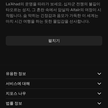
La'Ahad의 운명을 따라가 보세요. 십자군 전쟁의 불길이
타오르는 성지, 그 혼란 속에서 암살자 Altaïr의 여정이 시
작됩니다. 숨 막히는 긴장감과 음모가 가득한 이 세계는
마치 시간 여행을 하는 듯한 몰입감을 선사합니다.
전략적인 접근과 숙련된 암살 기술이 게임의 핵심입니다.
고도의 훈련을 통해 익힌 암살 기술을 사용하여 은밀하게
펼치기
적을 처단하고, 좁은 골목길과 지붕 위를 자유롭게 넘나
들며 추격을 따돌리세요. 주변 환경을 활용하고, 적의 움
직임을 예측하며 완벽한 암살 계획을 세우는 것이 중요합
니다. 마치 체스판 위의 '킹'처럼, 한 수 앞을 내다보는 전
략적인 플레이로 승리를 쟁취하세요.
유용한 정보
Assassin's Creed: Director's Cut Edition에서만 경험할
서비스에 대해
수 있는 특별한 재미:
지포스 나우
향상된 게임플레이:
더욱 다채로워진 암살 기술과 새로운
미션들을 통해 게임의 깊이를 더했습니다.
법률 정보