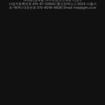
1313호(양재동, 하이브랜드) | 대표 이정우
수 있습니다.
사업자등록번호 692-87-02865 | 통신판매신고 2023-서울서
망설이지 마세요! 지금 바로 Bloons TD 6에 합류하여, 당
초-1874 | 대표번호 070-8018-8828 | Email: help@gfn.co.kr
신의 뛰어난 전략적 능력을 증명하고, 풍선들을 터뜨리는
통쾌함을 만끽하세요! 당신만의 최강 몽키 군단을 구축하
고, 전 세계 랭킹 1위를 향해 도전하세요!