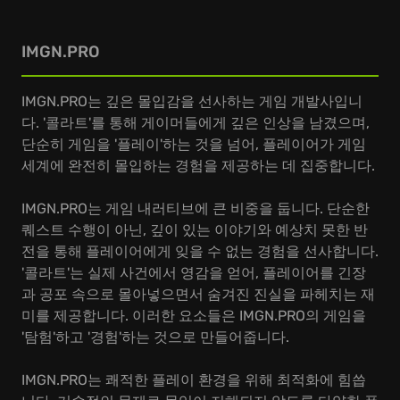
IMGN.PRO
IMGN.PRO는 깊은 몰입감을 선사하는 게임 개발사입니
다. '콜라트'를 통해 게이머들에게 깊은 인상을 남겼으며,
단순히 게임을 '플레이'하는 것을 넘어, 플레이어가 게임
세계에 완전히 몰입하는 경험을 제공하는 데 집중합니다.
IMGN.PRO는 게임 내러티브에 큰 비중을 둡니다. 단순한
퀘스트 수행이 아닌, 깊이 있는 이야기와 예상치 못한 반
전을 통해 플레이어에게 잊을 수 없는 경험을 선사합니다.
'콜라트'는 실제 사건에서 영감을 얻어, 플레이어를 긴장
과 공포 속으로 몰아넣으면서 숨겨진 진실을 파헤치는 재
미를 제공합니다. 이러한 요소들은 IMGN.PRO의 게임을
'탐험'하고 '경험'하는 것으로 만들어줍니다.
IMGN.PRO는 쾌적한 플레이 환경을 위해 최적화에 힘씁