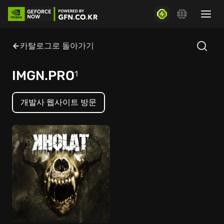
카탈로그로 돌아가기
IMGN.PRO
1
개발사 웹사이트 방문