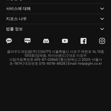
서비스에 대해
Far Cry 5의 주요 특징은 다음과 같습니다:
지포스 나우
다양한 무기와 차량: 광신도에 맞서 싸우기 위해, 몬태나
의 하늘과 땅, 물길을 가르는 다양한 '액션' 무기와 차량을
법률 정보
사용할 수 있습니다.
협동 플레이: 친구와 함께 플레이하며 더욱 전략적이고
몰입감 넘치는 경험을 할 수 있습니다.
개성 넘치는 동료: 특별한 능력을 가진 다양한 동료들을
클라우드게임랩(주) | (06771) 서울특별시 서초구 매헌로 16, 13층
1313호(양재동, 하이브랜드) | 대표 이정우
영입하여 함께 싸울 수 있습니다.
사업자등록번호 692-87-02865 | 통신판매신고 2023-서울서
Far Cry 5에서 여러분만의 스토리를 만들어보세요. 호프
초-1874 | 대표번호 070-8018-8828 | Email: help@gfn.co.kr
카운티의 운명이 여러분의 손에 달려 있습니다!