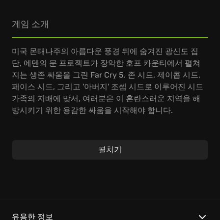
게임 소개
미국 몬태나주의 아름다운 풍경 뒤에 숨겨진 광신도 집
단, 에덴의 문 프로젝트가 장악한 호프 카운티에서 펼쳐
지는 생존 싸움을 그린 Far Cry 5. 존 시드, 제이콥 시드,
페이스 시드, 그리고 '아버지' 조셉 시드로 이루어진 시드
가족의 지배에 맞서, 여러분은 이 혼란스러운 지역을 해
방시키기 위한 용감한 싸움을 시작해야 합니다.
Far Cry 5에서는 오픈 월드 환경에서 다양한 탈것을 이용
해 자유롭게 이동하고, 무기를 업그레이드하며, 전략적인
펼치기
액션 플레이를 즐길 수 있습니다. 특히, '용병' 시스템을 통
해 AI 동료나 다른 플레이어와 협력하여 플레이할 수 있다
는 점이 빼놓을 수 없는 핵심 재미입니다. 호프 카운티의
주민들과 함께 저항군을 조직하고, 다양한 미션을 수행하
며, 숨겨진 이야기들을 발견하는 '어드벤처'가 기다립니
다.
유용한 정보