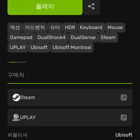
플레이
공유
액션
어드벤처
슈터
HDR
Keyboard
Mouse
Gamepad
DualShock4
DualSense
Steam
UPLAY
Ubisoft
Ubisoft Montreal
구매처
Steam
UPLAY
퍼블리셔
Ubisoft