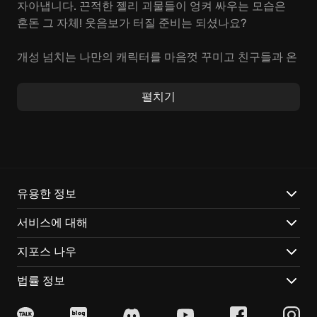
자아냅니다. 끈적한 젤리 괴물들이 엉켜 싸우는 모습은
혼돈 그 자체! 웃음보가 터질 준비는 되셨나요?
개성 넘치는 나만의 캐릭터를 마음껏 꾸미고 친구들과 온
라인 또는 오프라인에서 실력을 겨뤄보세요. Beef City
갱단에게 시원한 한 방을 날려줄 기회, 놓치지 마세요! 이
펼치기
게임만의 독특하고 엉뚱한 매력에 빠지면 헤어나오기 어
려울 겁니다.
갱비스츠(Gang Beasts)의 가장 큰 매력은 예측 불가능한
물리 엔진입니다. 엉뚱하게 흐느적거리는 래그돌 액션은
예상치 못한 웃음을 선사하죠. 찰흙을 주무르듯 자유로운
유용한 정보
캐릭터 커스터마이징을 통해 개성적인 스타일을 마음껏
서비스에 대해
뽐낼 수도 있습니다. 건설 현장의 아찔한 높이, 험난한 트
럭 짐칸 위, 정신없이 회전하는 대관람차 등, 다채롭고 위
지포스 나우
험천만한 격투 스테이지는 손에 땀을 쥐게 하는 긴장감과
스릴을 더합니다.
법률 정보
더 이상 고민할 필요는 없습니다! 지금 바로 갱비스츠