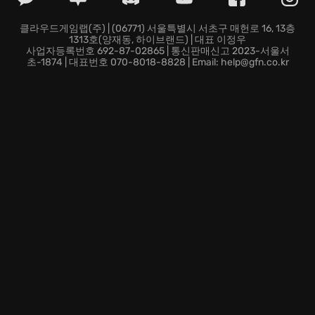
(Gang Beasts)의 세계에 뛰어들어, 젤리들의 유쾌한 난
투 파티에 동참하세요!
클라우드게임랩(주) | (06771) 서울특별시 서초구 매헌로 16, 13층
1313호(양재동, 하이브랜드) | 대표 이정우
사업자등록번호 692-87-02865 | 통신판매신고 2023-서울서
초-1874 | 대표번호 070-8018-8828 | Email: help@gfn.co.kr