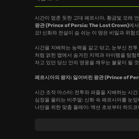
시간이 멈춘 듯한 고대 페르시아, 황금빛 모래
왕관 (Prince of Persia: The Lost Crown)
에서
요! 신화와 전설이 숨 쉬는 이 땅은 비밀과 위험
시간을 지배하는 능력을 갈고 닦고, 눈부신 전투
처럼 얽힌 맵에서 숨겨진 지역과 아이템을 탐험하
자고 있던 당신 안의 영웅을 깨우는 불꽃이 될 
페르시아의 왕자: 잃어버린 왕관 (Prince of Persia
시간 조작 마스터: 전투와 퍼즐을 지배하는 시간 
심장을 울리는 비주얼: 신화 속 페르시아를 눈앞
나만을 위한 맞춤 플레이: 액션 초보부터 하드코
망설이지 마세요! 지금 바로
페르시아의 왕자: 잃어버린
계로 뛰어들어, 시간을 초월하는 영웅이 되어 전
기억될 서사시입니다.