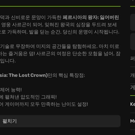
 언덕과 신비로운 문양이 가득한
페르시아의 왕자: 잃어버린
 영웅 사르곤이 되어, 잊혀진 왕국의 심장을 두드려 보세
으로 가득하며, 발을 딛는 순간, 당신의 운명이 시작됩니다.
 기술로 무장하여 미지의 공간들을 탐험하세요. 마치 미로
는 즐거움은 덤! 사르곤의 여정은 단순한 모험을 넘어, 잠
퍼
것입니다.
개
: The Lost Crown)
만의 핵심 특장점:
게
제어 능력!
에 펼쳐낸 압도적인 그래픽!
어 게이머까지 모두 만족하는 난이도 설정!
K
 왕관 (Prince of Persia: The Lost Crown)
의 세
설을 써내려 가세요! 당신의 모험을 기다리는 것은, 영원히
펼치기
M