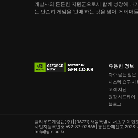
개발사의 든든한 지원군으로서 함께 성장해 나가며, 
는 단순히 게임을 '판매'하는 것을 넘어, 게이
유용한 정보
자주 묻는 질문
시스템 요구 사
고객 지원
권장 하드웨어
블로그
클라우드게임랩(주) | (06771) 서울특별시 서초구 매헌로 
사업자등록번호 692-87-02865 | 통신판매신고 2023-서울서
help@gfn.co.kr