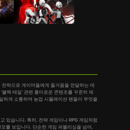
및 유통 전략으로 게이머들에게 즐거움을 전달하는 데
 '블랙 테일' 관련 흥미로운 콘텐츠를 꾸준히 제
부터 긴밀하게 소통하며 농업 시뮬레이션 팬들이 무엇을
 있습니다. 특히, 전략 게임이나 RPG 게임처럼
면모를 보입니다. 단순한 게임 퍼블리싱을 넘어,