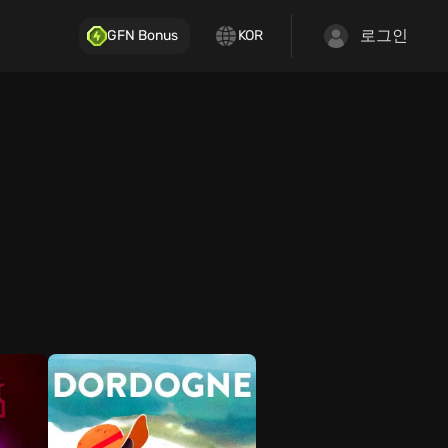
로그인
GFN Bonus
KOR