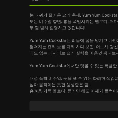
눈과 귀가 즐거운 요리 축제, Yum Yum Cook
도는 비주얼 향연, 흥을 폭발시키는 멜로디, 저
두 팔 벌려 환영하고 있답니다!
Yum Yum Cookstar는 리듬에 몸을 맡기고
펼쳐지는 요리 쇼를 따라 하다 보면, 어느새 당신
에도 없는 레시피로 요리 실력을 마음껏 뽐내보
Yum Yum Cookstar에서만 맛볼 수 있는 특별한
개성 폭발 비주얼: 눈을 뗄 수 없는 화려한 색
살아 움직이는 듯한 생생함은 덤!
흥겨움 가득 멜로디: 듣기만 해도 어깨가 들썩이
다. 콧노래를 흥얼거리며 요리 삼매경에 빠져보
매력 만점 쿡스타: 저마다의 개성과 스토리를 가
야기에 귀 기울이다 보면, 어느새 쿡스타 매력에 
고민은 이제 그만! 지금 바로 Yum Yum Cook