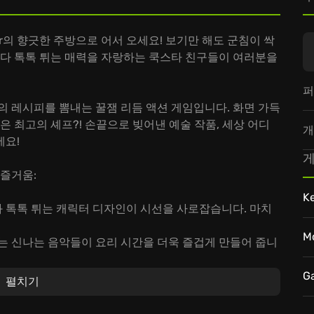
star의 향긋한 주방으로 어서 오세요! 보기만 해도 군침이 싹
마다 톡톡 튀는 매력을 자랑하는 쿡스타 친구들이 여러분을
퍼
 나만의 레시피를 뽐내는 꿀잼 리듬 액션 게임입니다. 화면 가득
은 최고의 셰프?! 손끝으로 빚어낸 예술 작품, 세상 어디
개
세요!
게
 즐거움:
K
감과 톡톡 튀는 캐릭터 디자인이 시선을 사로잡습니다. 마치
M
는 신나는 음악들이 요리 시간을 더욱 즐겁게 만들어 줍니
세요!
진 쿡스타 친구들과 함께 꿈을 향해 달려가세요. 그들의 이
G
펼치기
푹 빠지게 될 거예요!
star에 합류해서, 잠자고 있던 당신의 요리 감각을 깨워보세