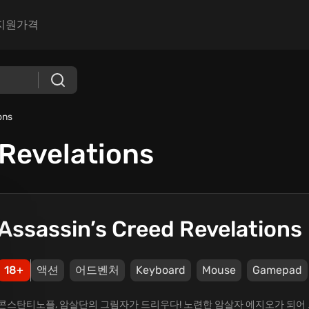
지원
가격
ons
 Revelations
Assassin’s Creed Revelations
18+
액션
어드벤처
Keyboard
Mouse
Gamepad
콘스탄티노플, 암살단의 그림자가 드리우다! 노련한 암살자 에지오가 되어