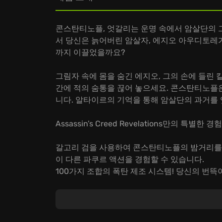
콘스탄티노플, 엇갈리는 운명 속에서 암살단의 그림자가 드
서 당신은 늙어버린 암살자, 에지오 아우디토레가
까지 이끌었을까요?
그림자 속에 몸을 숨긴 에지오, 그의 손에 들린
간에 적의 숨통을 끊어 놓으세요. 콘스탄티노플은
니다. 알타이르의 기억을 통해 암살단의 과거를 
Assassin’s Creed Revelations만의 특별한 경험
갈고리 검을 사용하여 콘스탄티노플의 밤거리를
이 다른 파쿠르 액션을 경험할 수 있습니다.
100가지 조합의 폭탄 제조 시스템! 당신의 번
에지오, 알타이르, 데스몬드, 세 암살자의 운명
Assassin’s Creed Revelations에서 
이야기는 당신의 손끝에서 다시 쓰여질 것입니다