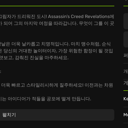
리워진 도시! Assassin’s Creed Revelations에
 되어 그의 마지막 여정을 따라갑니다. 무엇이 그를 이 곳
 칼날은 더욱 날카롭고 치명적입니다. 마치 맹수처럼, 순식
 당신의 거대한 놀이터이자, 가장 위험한 함정이 될 것입
퍼
엿보고, 감춰진 진실을 마주하세요.
개
:
게
 더욱 빠르고 스타일리시하게 질주하세요! 이전과는 차원
뜩이는 아이디어가 적들을 공포에 떨게 만듭니다.
K
이 얽히고설킨, 가슴 벅찬 마지막 이야기를 만나보세요.
에지오 아우디토레가 되어, 그의 마지막 숙명을 결정하세요! 영웅의
펼치기
M
.