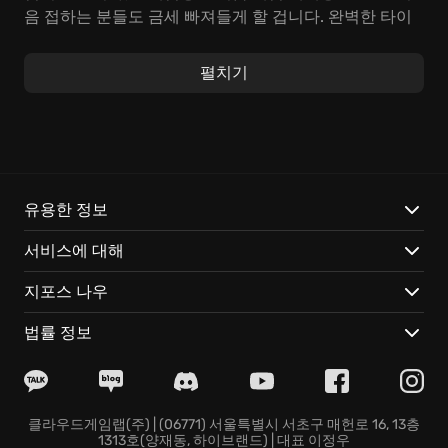
음 접하는 분들도 금세 빠져들게 할 겁니다. 완벽한 타이
밍으로 버튼을 누르고, 음악의 선율에 몸을 맡기다 보면,
그 어떤 게임에서도 느껴보지 못한 특별한 '리듬 게임'의
펼치기
세계에 흠뻑 빠지게 될 거예요.
AVICII Invector에서만 경험할 수 있는 특별한 점들:
눈을 사로잡는 아름다운 영상과 AVICII의 명곡들을 새롭
게 해석한 35개의 리믹스 트랙을 감상하세요.
유용한 정보
자신에게 딱 맞는 '맞춤 난이도'를 설정하여, 부담 없이 게
서비스에 대해
임을 즐길 수 있습니다.
친구들과 실력을 겨루고, 전 세계 랭킹에 도전하여 당신
지포스 나우
의 이름을 빛내세요!
지금 바로 AVICII Invector에 접속해서, 잊을 수 없는 음악
법률 정보
여행을 시작하세요!
클라우드게임랩(주) | (06771) 서울특별시 서초구 매헌로 16, 13층
1313호(양재동, 하이브랜드) | 대표 이정우