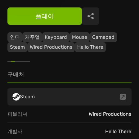
플레이
공유
인디
캐주얼
Keyboard
Mouse
Gamepad
Steam
Wired Productions
Hello There
구매처
Steam
퍼블리셔
Wired Productions
개발사
Hello There