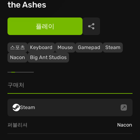
the Ashes
플레이
공유
스포츠
Keyboard
Mouse
Gamepad
Steam
Nacon
Big Ant Studios
구매처
Steam
퍼블리셔
Nacon