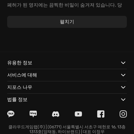
폐허가 된 영지에는 끔찍한 비밀이 숨겨져 있습니다. 당
신은 용사들을 이끌고, 기괴한 괴물과 저주, 절망 속에서
살아남아야 합니다. 잊혀진 던전, 깊은 숲, 어두컴컴한 지
펼치기
하 묘지를 탐험하며 가문의 과거를 밝혀내세요. 하지만
조심하십시오. 어둠 속에는 상상 이상의 공포가 도사리고
있습니다. 스트레스, 굶주림, 질병… 영웅들의 정신력 관리
는 곧 당신의 생존과 직결됩니다.
주요 특징:
유용한 정보
서비스에 대해
손으로 그린 듯 섬세한 고딕풍 그래픽이 끔찍하면서도 매
혹적인 분위기를 자아냅니다.
지포스 나우
성공과 실패, 모든 순간이 드라마틱하게 펼쳐지는 내레이
션은 깊은 몰입감을 선사합니다.
법률 정보
역병 의사, 헬리온, 나병환자… 저마다의 이야기를 가진 16
명 이상의 영웅들이 당신의 부름을 기다립니다.
지친 영웅들은 여관과 수도원에서 휴식을 취하며, 스트레
스를 해소하고 마음의 상처를 치유해야 합니다.
클라우드게임랩(주) | (06771) 서울특별시 서초구 매헌로 16, 13층
1313호(양재동, 하이브랜드) | 대표 이정우