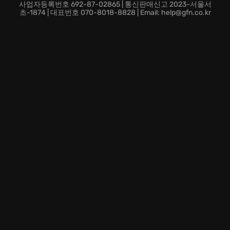
가문을 옭아매는 심연의 공포, 과연 당신은 가문의 영광
사업자등록번호 692-87-02865 | 통신판매신고 2023-서울서
을 되찾을 수 있을까요? 지금 바로 《Darkest
초-1874 | 대표번호 070-8018-8828 | Email: help@gfn.co.kr
Dungeon》에 뛰어들어 당신의 용기를 시험하십시오!