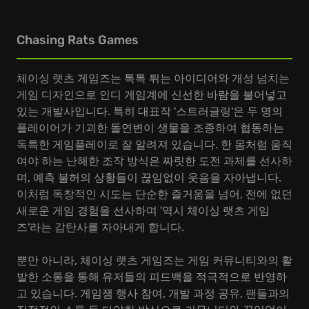
Chasing Rats Games
체이싱 랫츠 게임즈는 톡톡 튀는 아이디어와 개성 넘치는
게임 디자인으로 인디 게임계에 신선한 바람을 불어넣고
있는 개발사입니다. 특히 대표작 '스트러글링'은 두 명의
플레이어가 기괴한 돌연변이 생물을 조종하여 협동하는
독특한 게임플레이로 잘 알려져 있습니다. 한 몸처럼 움직
여야 하는 난해한 조작 방식은 짜릿한 도전 과제를 선사하
며, 예측 불허의 상황들이 끊임없이 웃음을 자아냅니다.
이처럼 독창적인 시도는 단순한 즐거움을 넘어, 전에 없던
새로운 게임 경험을 선사하며 '역시 체이싱 랫츠 게임
즈'라는 감탄사를 자아내게 합니다.
뿐만 아니라, 체이싱 랫츠 게임즈는 게임 커뮤니티와의 활
발한 소통을 통해 유저들의 피드백을 적극적으로 반영하
고 있습니다. 게임잼 행사 참여, 개발 과정 공유, 팬들과의