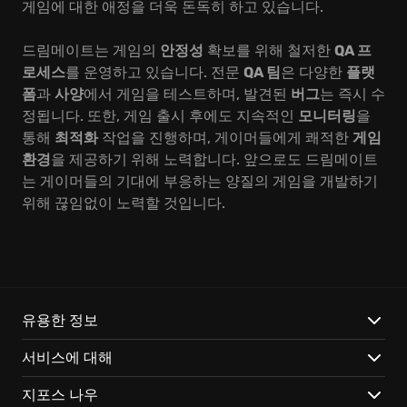
게임에 대한 애정을 더욱 돈독히 하고 있습니다.
드림메이트는 게임의
안정성
확보를 위해 철저한
QA 프
로세스
를 운영하고 있습니다. 전문
QA 팀
은 다양한
플랫
폼
과
사양
에서 게임을 테스트하며, 발견된
버그
는 즉시 수
정됩니다. 또한, 게임 출시 후에도 지속적인
모니터링
을
통해
최적화
작업을 진행하며, 게이머들에게 쾌적한
게임
환경
을 제공하기 위해 노력합니다. 앞으로도 드림메이트
는 게이머들의 기대에 부응하는 양질의 게임을 개발하기
위해 끊임없이 노력할 것입니다.
유용한 정보
서비스에 대해
지포스 나우