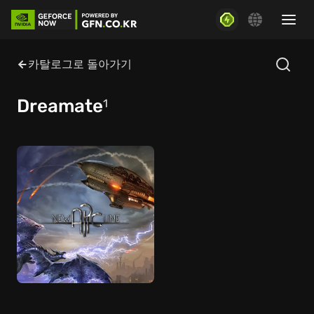
카탈로그로 돌아가기
Dreamate
1