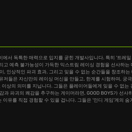
들 사이에서 독특한 매력으로 입지를 굳힌 개발사입니다. 특히 '트레일 아
 그리고 예측 불가능성이 가득한 익스트림 레이싱 경험을 선사하는 데
이, 인상적인 파괴 효과, 그리고 잊을 수 없는 순간들을 창조하는
유저들은 자신만의 레이싱 머신을 만들고, 한계를 시험하며, 궁극적
 그 이상의 의미를 지닙니다. 그들은 플레이어들에게 잊을 수 없는
감과 파괴의 쾌감을 추구하는 게이머라면, GOOD BOYS가 선사
는 이유를 직접 경험할 수 있을 겁니다. 그들은 '인디 게임'계의 