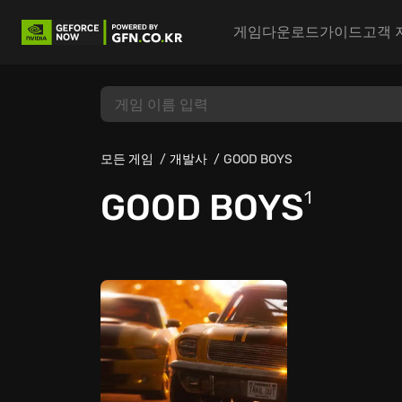
게임
다운로드
가이드
고객 
모든 게임
개발사
GOOD BOYS
GOOD BOYS
1