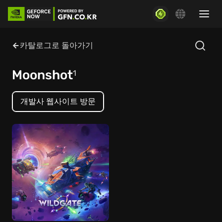
카탈로그로 돌아가기
Moonshot
1
개발사 웹사이트 방문