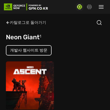
카탈로그로 돌아가기
Neon Giant
1
개발사 웹사이트 방문