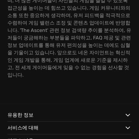
며, 더 많은 게이머들이 자신들의 게임을 즐길 수 있도록
접근성을 높이는 데 힘쓰고 있습니다. 게임 커뮤니티와의
소통 또한 중요하게 생각하며, 유저 피드백을 적극적으로
수렴하여 게임 밸런스 조정 및 콘텐츠 업데이트에 반영합
니다. 'The Ascent' 관련 정보 검색량 추이를 분석하여, 유
저들이 궁금해하는 부분들을 파악하고, FAQ 제공 및 관련
정보 업데이트를 통해 유저 편의성을 높이는 데에도 심혈
을 기울이고 있습니다. 앞으로도 네온 자이언트는 혁신적
인 게임 개발을 통해, 게임 업계에 새로운 기준을 제시하
고, 전 세계 게이머들에게 잊을 수 없는 경험을 선사할 것
입니다.
유용한 정보
서비스에 대해