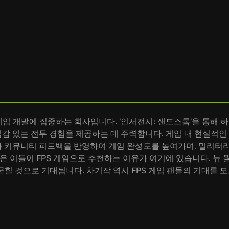
게임 개발에 집중하는 회사입니다. '인서전시: 샌드스톰'을 통해
입감 있는 전투 경험을 제공하는 데 주력합니다. 게임 내 현실적인
커뮤니티 피드백을 반영하여 게임 완성도를 높여가며, 밀리터리 
많은 이들이 FPS 게임으로 추천하는 이유가 여기에 있습니다. 뉴
굳힐 것으로 기대됩니다. 차기작 역시 FPS 게임 팬들의 기대를 