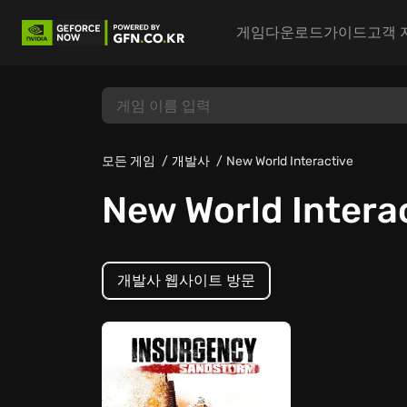
게임
다운로드
가이드
고객 
모든 게임
개발사
New World Interactive
New World Intera
개발사 웹사이트 방문