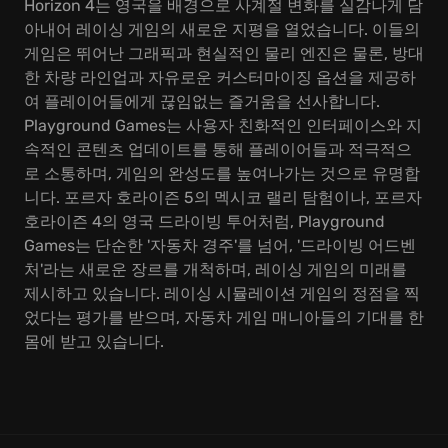
Horizon 4는 영국을 배경으로 사계절 변화를 실감나게 담
아내어 레이싱 게임의 새로운 지평을 열었습니다. 이들의
게임은 뛰어난 그래픽과 현실적인 물리 엔진은 물론, 방대
한 차량 라인업과 자유로운 커스터마이징 옵션을 제공하
여 플레이어들에게 끊임없는 즐거움을 선사합니다.
Playground Games는 사용자 친화적인 인터페이스와 지
속적인 콘텐츠 업데이트를 통해 플레이어들과 적극적으
로 소통하며, 게임의 완성도를 높여나가는 것으로 유명합
니다. 포르자 호라이즌 5의 멕시코 랠리 탐험이나, 포르자
호라이즌 4의 영국 드라이빙 투어처럼, Playground
Games는 단순한 '자동차 경주'를 넘어, '드라이빙 어드벤
처'라는 새로운 장르를 개척하며, 레이싱 게임의 미래를
제시하고 있습니다. 레이싱 시뮬레이션 게임의 정점을 찍
었다는 평가를 받으며, 자동차 게임 매니아들의 기대를 한
몸에 받고 있습니다.