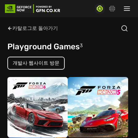
카탈로그로 돌아가기
Playground Games
3
개발사 웹사이트 방문